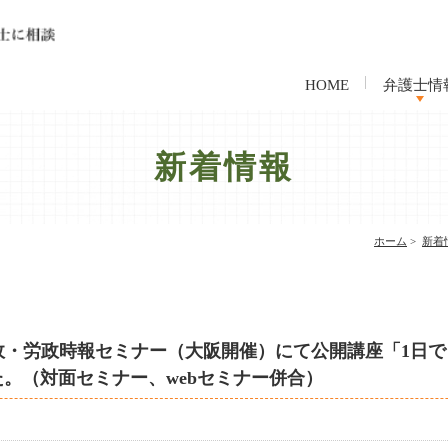
HOME
弁護士情
事務所案
弁護士費
新着情報
ホーム
>
新着
労務行政・労政時報セミナー（大阪開催）にて公開講座「1
。（対面セミナー、webセミナー併合）