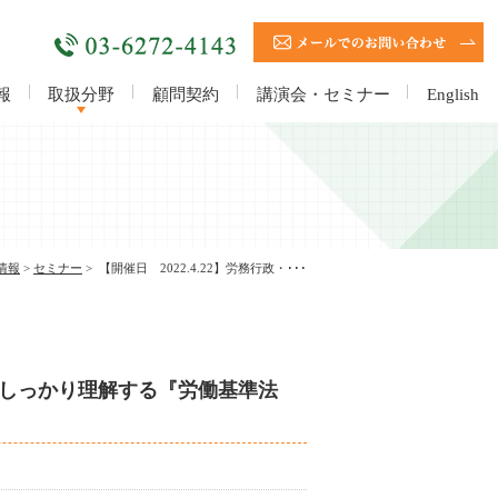
報
取扱分野
顧問契約
講演会・セミナー
English
内
用
企業の業務
労働問題
独占禁止
企業間紛
情報漏え
執行・契約
法・下請法
争・債権回
い・風評対
法務
収
策
情報
>
セミナー
>
【開催日 2022.4.22】労務行政・･･･
日でしっかり理解する『労働基準法