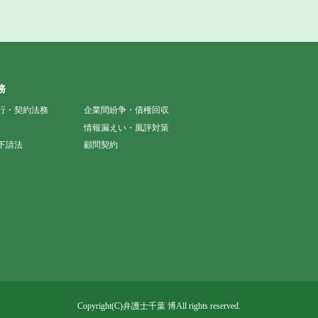
務
行・契約法務
企業間紛争・債権回収
情報漏えい・風評対策
下請法
顧問契約
Copyright(C)弁護士千葉 博All rights reserved.